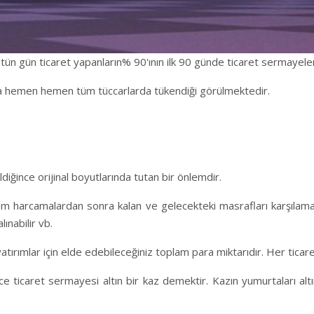
ütün gün ticaret yapanların% 90'ının ilk 90 günde ticaret sermayeler
para hemen hemen tüm tüccarlarda tükendiği görülmektedir.
iğince orijinal boyutlarında tutan bir önlemdir.
üm harcamalardan sonra kalan ve gelecekteki masrafları karşılama
ınabilir vb.
yatırımlar için elde edebileceğiniz toplam para miktarıdır. Her ticar
lece ticaret sermayesi altın bir kaz demektir. Kazın yumurtaları al