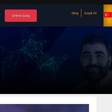
Giriş
Kayıt Ol
?
Online Satış