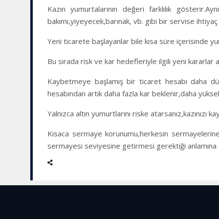
Kazın yumurtalarının değeri farklılık gösterir.
bakımı,yiyeyecek,barınak, vb. gibi bir servise ihtiya
Yeni ticarete başlayanlar bile kısa süre içerisinde yu
Bu sırada risk ve kar hedefleriyle ilgili yeni kararlar al
Kaybetmeye başlamış bir ticaret hesabı daha düşük
hesabından artık daha fazla kar beklenir,daha yüksek r
Yalnızca altın yumurtlarını riske atarsanız,kazınızı k
Kısaca sermaye korunumu,herkesin sermayelerine i
sermayesi seviyesine getirmesi gerektiği anlamına g